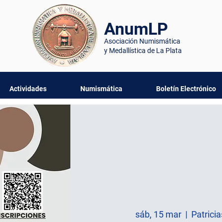
AnumLP
Asociación Numismática
y Medallística de La Plata
Actividades
Numismática
Boletín Electrónico
sáb, 15 mar
  |  
Patrici