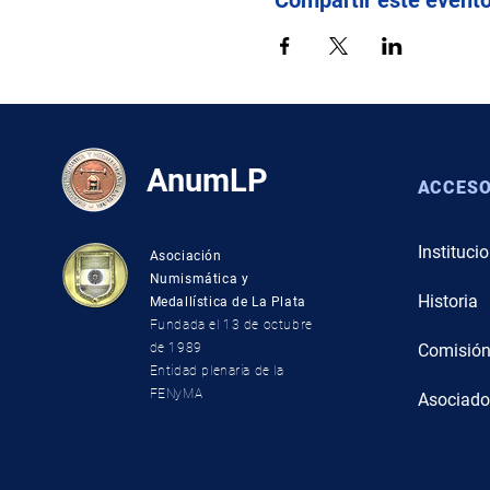
AnumLP
ACCESO
Instituci
Asociación
Numismática y
Hist
oria
Medallística de La Plata
Fundada el 13 de octubre
de 19
89
Comi
sió
Entidad plenaria de la
FENyMA
Asocia
do