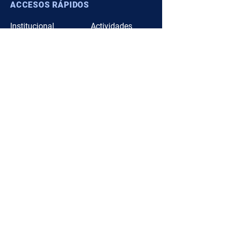
ACCESOS RÁPIDOS
Institucional
Actividades
Hist
oria
Artículos
Comi
sión
Boletín
Asocia
dos
Contacto
SEGUINOS
Instagram
Facebook