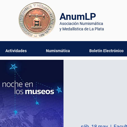
AnumLP
Asociación Numismática
y Medallística de La Plata
Actividades
Numismática
Boletín Electrónico
sáb, 18 may
  |  
Facul