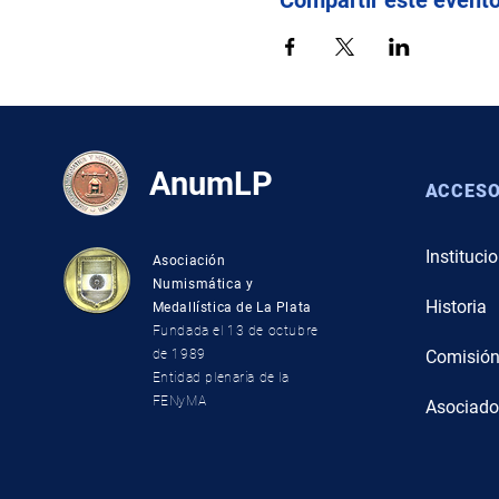
AnumLP
ACCESO
Instituci
Asociación
Numismática y
Hist
oria
Medallística de La Plata
Fundada el 13 de octubre
de 19
89
Comi
sió
Entidad plenaria de la
FENyMA
Asocia
do